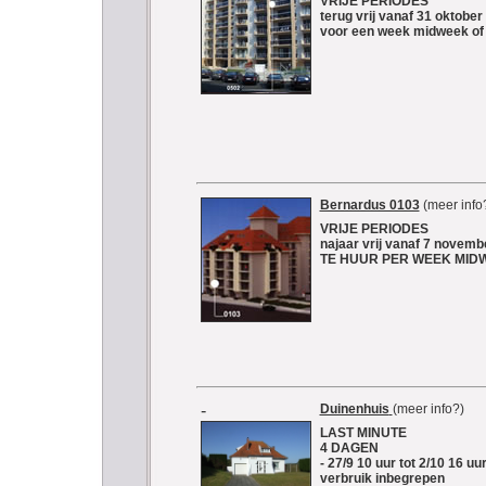
VRIJE PERIODES
terug vrij vanaf 31 oktobe
voor een week midweek o
Bernardus 0103
(meer info
VRIJE PERIODES
najaar vrij vanaf 7 novemb
TE HUUR PER WEEK MID
-
Duinenhuis
(meer info?)
LAST MINUTE
4 DAGEN
- 27/9 10 uur tot 2/10 16 u
verbruik inbegrepen